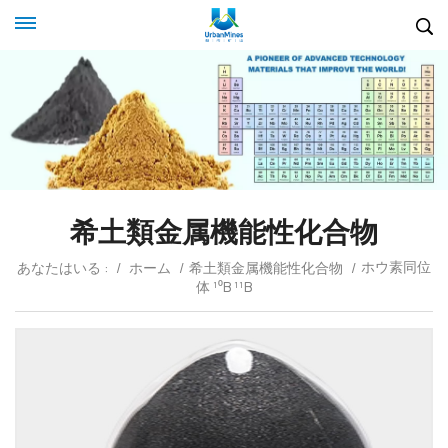
希土類金属機能性化合物
ホウ素同位
あなたはいる :
/
ホーム
/
希土類金属機能性化合物
/
体 ¹⁰B ¹¹B