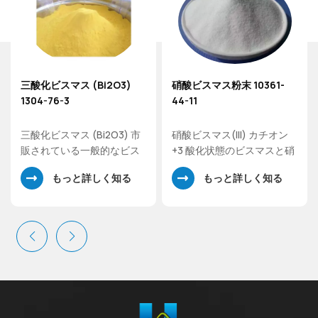
三酸化ビスマス (Bi2O3)
硝酸ビスマス粉末 10361-
1304-76-3
44-11
三酸化ビスマス (Bi2O3) 市
硝酸ビスマス(III) カチオン
販されている一般的なビス
+3 酸化状態のビスマスと硝
マス酸化物です。三酸化ビ
酸アニオンで構成される塩
もっと詳しく知る
もっと詳しく知る
スマスは、他のビスマス化
で、最も一般的な固体の形
合物を製造するための前駆
は五水和物です。他のビス
体として、光学ガラス、難
マス化合物の合成に使用さ
燃紙、さらには酸化鉛の代
れます。
替となる釉薬配合物に特化
した用途が増えています。