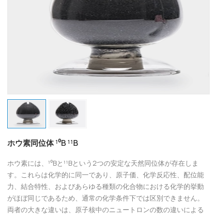
ホウ素同位体 ¹⁰B ¹¹B
ホウ素には、¹⁰Bと¹¹Bという2つの安定な天然同位体が存在しま
す。これらは化学的に同一であり、原子価、化学反応性、配位能
力、結合特性、およびあらゆる種類の化合物における化学的挙動
がほぼ同じであるため、通常の化学条件下では区別できません。
両者の大きな違いは、原子核中のニュートロンの数の違いによる