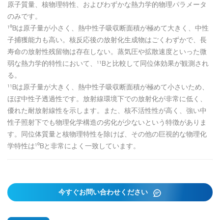
原子質量、核物理特性、およびわずかな熱力学的物理パラメータ
のみです。
¹⁰Bは原子量が小さく、熱中性子吸収断面積が極めて大きく、中性
子捕獲能力も高い。核反応後の放射化生成物はごくわずかで、長
寿命の放射性残留物は存在しない。蒸気圧や拡散速度といった微
弱な熱力学的特性において、¹¹Bと比較して同位体効果が観測され
る。
¹¹Bは原子量が大きく、熱中性子吸収断面積が極めて小さいため、
ほぼ中性子透過性です。放射線環境下での放射化が非常に低く、
優れた耐放射線性を示します。また、核不活性性が高く、強い中
性子照射下でも物理化学構造の劣化が少ないという特徴がありま
す。同位体質量と核物理特性を除けば、その他の巨視的な物理化
学特性は¹⁰Bと非常によく一致しています。
今すぐお問い合わせください