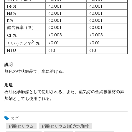
Fe %
<0.001
<0.001
Na％
<0.001
<0.001
K％
<0.001
<0.001
鉛含有率（％）
<0.001
<0.001
-
<0.005
<0.005
Cl
%
2-
<0.01
<0.01
ということで
%
NTU
<10
<10
説明
無色の粒状結晶で、水に溶ける。
用途
石油化学触媒として使用される。また、蒸気灯の金網被覆材の添
加剤としても使用される。
タグ :
硝酸セリウム
硝酸セリウム(III)六水和物