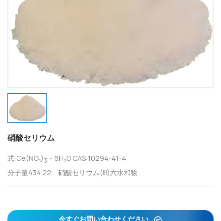
硝酸セリウム
式:Ce(NO₃)
・6H₂O CAS:10294-41-4
3
分子量434.22 硝酸セリウム(III)六水和物
今すぐお問い合わせください