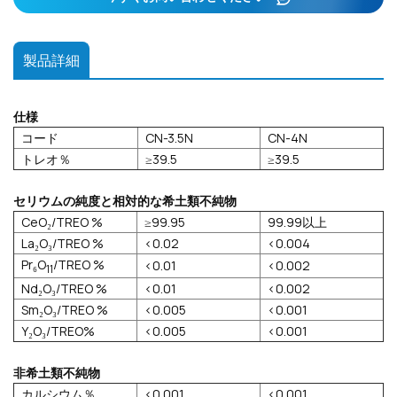
製品詳細
仕様
コード
CN-3.5N
CN-4N
トレオ％
≥39.5
≥39.5
セリウムの純度と相対的な希土類不純物
CeO₂/TREO %
≥99.95
99.99以上
La₂O₃/TREO %
<0.02
<0.004
Pr₆O
/TREO %
<0.01
<0.002
11
Nd₂O₃/TREO %
<0.01
<0.002
Sm₂O₃/TREO %
<0.005
<0.001
Y₂O₃/TREO%
<0.005
<0.001
非希土類不純物
カルシウム％
<0.001
<0.001