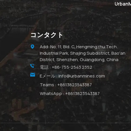
Urba
コンタクト
Add: No. 11, Bld. C, Hengmingzhu Tech.
Industrial Park, Shajing Subdistrict, Bao'an
District, Shenzhen, Guangdong, China
電話 :
+86-755-2543 2352
Eメール :
info@urbanmines.com
Teams :
+8613823543387
WhatsApp :
+8613823543387