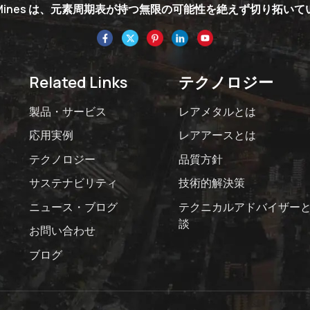
nMines は、元素周期表が持つ無限の可能性を絶えず切り拓い
Related Links
テクノロジー
製品・サービス
レアメタルとは
応用実例
レアアースとは
テクノロジー
品質方針
サステナビリティ
技術的解決策
ニュース・ブログ
テクニカルアドバイザー
談
お問い合わせ
ブログ