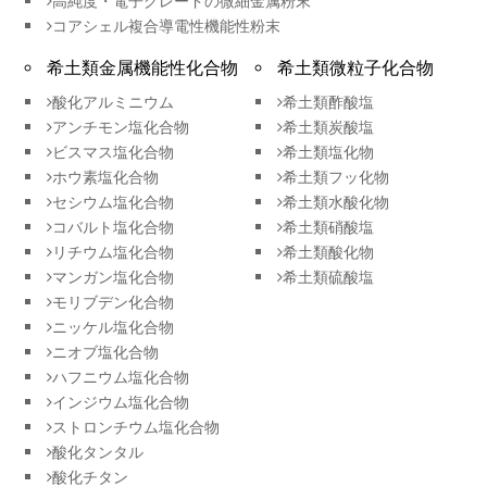
高純度・電子グレードの微細金属粉末
コアシェル複合導電性機能性粉末
希土類金属機能性化合物
希土類微粒子化合物
酸化アルミニウム
希土類酢酸塩
アンチモン塩化合物
希土類炭酸塩
ビスマス塩化合物
希土類塩化物
ホウ素塩化合物
希土類フッ化物
セシウム塩化合物
希土類水酸化物
コバルト塩化合物
希土類硝酸塩
リチウム塩化合物
希土類酸化物
マンガン塩化合物
希土類硫酸塩
モリブデン化合物
ニッケル塩化合物
ニオブ塩化合物
ハフニウム塩化合物
インジウム塩化合物
ストロンチウム塩化合物
酸化タンタル
酸化チタン