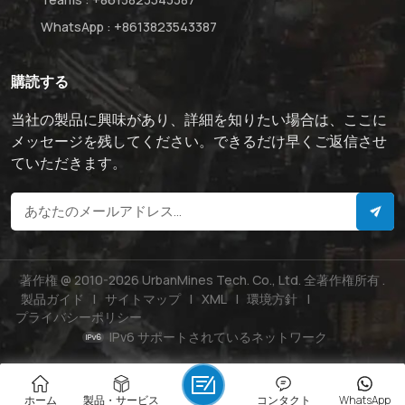
WhatsApp :
+8613823543387
購読する
当社の製品に興味があり、詳細を知りたい場合は、ここに
メッセージを残してください。できるだけ早くご返信させ
ていただきます。
著作権 @ 2010-2026 UrbanMines Tech. Co., Ltd. 全著作権所有 .
製品ガイド
|
サイトマップ
|
XML
|
環境方針
|
プライバシーポリシー
IPv6 サポートされているネットワーク
ホーム
製品・サービス
コンタクト
WhatsApp