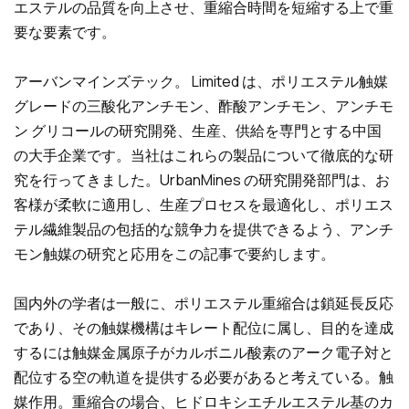
エステルの品質を向上させ、重縮合時間を短縮する上で重
要な要素です。
アーバンマインズテック。 Limited は、ポリエステル触媒
グレードの三酸化アンチモン、酢酸アンチモン、アンチモ
ン グリコールの研究開発、生産、供給を専門とする中国
の大手企業です。当社はこれらの製品について徹底的な研
究を行ってきました。UrbanMines の研究開発部門は、お
客様が柔軟に適用し、生産プロセスを最適化し、ポリエス
テル繊維製品の包括的な競争力を提供できるよう、アンチ
モン触媒の研究と応用をこの記事で要約します。
国内外の学者は一般に、ポリエステル重縮合は鎖延長反応
であり、その触媒機構はキレート配位に属し、目的を達成
するには触媒金属原子がカルボニル酸素のアーク電子対と
配位する空の軌道を提供する必要があると考えている。触
媒作用。重縮合の場合、ヒドロキシエチルエステル基のカ