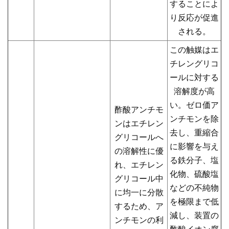
することによ
り反応が促進
される。
この触媒はエ
チレングリコ
ールに対する
溶解度が高
い。ゼロ価ア
酢酸アンチモ
ンチモンを除
ンはエチレン
去し、重縮合
グリコールへ
に影響を与え
の溶解性に優
る鉄分子、塩
れ、エチレン
化物、硫酸塩
グリコール中
などの不純物
に均一に分散
を極限まで低
するため、ア
減し、装置の
ンチモンの利
酢酸イオン腐