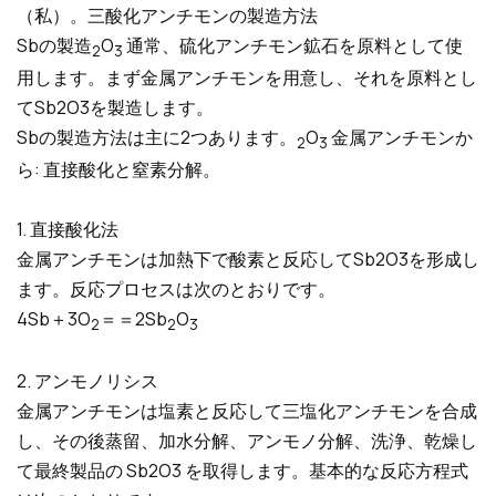
（私）。三酸化アンチモンの製造方法
Sbの製造
O
通常、硫化アンチモン鉱石を原料として使
2
3
用します。まず金属アンチモンを用意し、それを原料とし
てSb2O3を製造します。
Sbの製造方法は主に2つあります。
O
金属アンチモンか
2
3
ら: 直接酸化と窒素分解。
1. 直接酸化法
金属アンチモンは加熱下で酸素と反応してSb2O3を形成し
ます。反応プロセスは次のとおりです。
4Sb＋3O
＝＝2Sb
O
2
2
3
2. アンモノリシス
金属アンチモンは塩素と反応して三塩化アンチモンを合成
し、その後蒸留、加水分解、アンモノ分解、洗浄、乾燥し
て最終製品の Sb2O3 を取得します。基本的な反応方程式