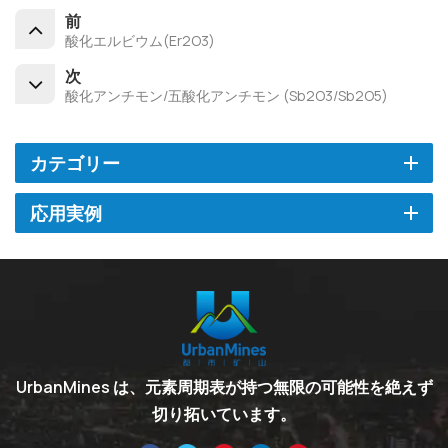
前
酸化エルビウム(Er2O3)
次
酸化アンチモン/五酸化アンチモン (Sb2O3/Sb2O5)
カテゴリー
応用実例
UrbanMines は、元素周期表が持つ無限の可能性を絶えず
切り拓いています。