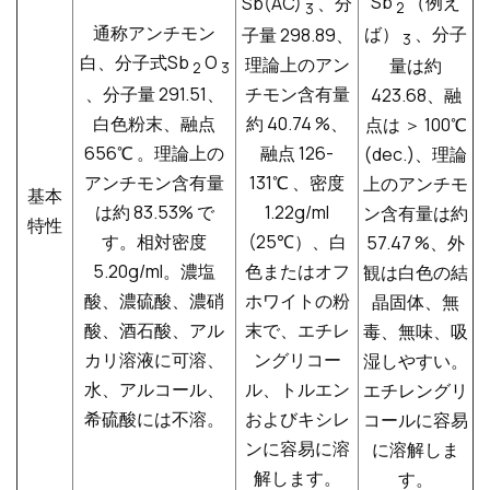
Sb
（例え
Sb(AC)
、分
2
3
通称アンチモン
ば）
、分子
子量 298.89、
3
白、分子式Sb
O
理論上のアン
量は約
2
3
、分子量 291.51、
チモン含有量
423.68、融
白色粉末、融点
約 40.74 %、
点は
＞
100
℃
656
℃
。理論上の
融点 126-
(dec.)、理論
アンチモン含有量
131
℃
、密度
上のアンチモ
基本
は約 83.53% で
1.22g/ml
ン含有量は約
特性
す。相対密度
(25
℃
）、白
57.47 %、外
5.20g/ml。濃塩
色またはオフ
観は白色の結
酸、濃硫酸、濃硝
ホワイトの粉
晶固体、無
酸、酒石酸、アル
末で、エチレ
毒、無味、吸
カリ溶液に可溶、
ングリコー
湿しやすい。
水、アルコール、
ル、トルエン
エチレングリ
希硫酸には不溶。
およびキシレ
コールに容易
ンに容易に溶
に溶解しま
解します。
す。