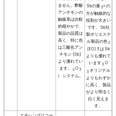
ません。酢酸
Sbの量
+ の
3
アンチモンの
方が触媒的な
触媒系は比較
役割が大きい
的穏やかで、
です。 Sb社
製品の品質は
製ポリエステ
高く、特に色
ル製品の色
2
は三酸化アン
(EG) 3 は Sb
チモン (Sb)
よりも優れて
より優れてい
います
O
2
ます。
O
2
3
オリジナル
3
） システム。
よりもわずか
に高く、製品
がより明るく
白く見えま
す。
エチレングリコー