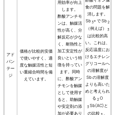
用効率が向上
食の問題を解
します。
消します。
酢酸アンチモ
Sb
+ で Sb
3
2
ンは、触媒活
（例えば）
性が高く、分
3
は比較的高
解反応が少な
い。これは、
く、耐熱性と
反応温度にお
加工安定性が
価格が比較的安価
アド
けるエチレン
良いという特
で使いやすく、適
バン
グリコールへ
徴を持ってい
度な触媒活性と短
テー
の溶解度が
ます。同時
い重縮合時間を備
ジ
Sb の溶解度
に、酢酸アン
えています。
よりも高いた
チモンを触媒
めと考えられ
として使用す
る
O
ると、助触媒
2
Sb(AC)と
や安定剤の添
3
の比較
、
加が必要あり
3