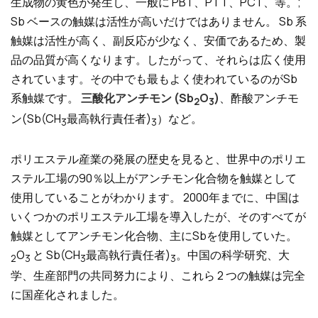
生成物の黄色が発生し、一般に PBT、PTT、PCT、等。;
Sb ベースの触媒は活性が高いだけではありません。 Sb 系
触媒は活性が高く、副反応が少なく、安価であるため、製
品の品質が高くなります。したがって、それらは広く使用
されています。その中でも最もよく使われているのがSb
系触媒です。
三酸化アンチモン (Sb
O
)
、酢酸アンチモ
2
3
ン(Sb(CH
最高執行責任者)
）など。
3
3
ポリエステル産業の発展の歴史を見ると、世界中のポリエ
ステル工場の90％以上がアンチモン化合物を触媒として
使用していることがわかります。 2000年までに、中国は
いくつかのポリエステル工場を導入したが、そのすべてが
触媒としてアンチモン化合物、主にSbを使用していた。
O
と Sb(CH
最高執行責任者)
。中国の科学研究、大
2
3
3
3
学、生産部門の共同努力により、これら 2 つの触媒は完全
に国産化されました。