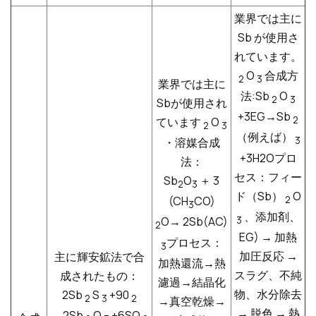
業界では主に
Sb が使用さ
れています。
O
合成方
2
3
業界では主に
法:Sb
O
2
3
Sbが使用され
+3EG→Sb
2
ています
O
2
3
（例えば）
3
・溶媒合成
+3H2Oプロ
法：
セス：フィー
Sb
O
＋
3
2
3
ド（Sb）
O
2
(CH
CO)
3
、添加剤、
3
O→ 2Sb(AC)
2
EG) → 加熱
プロセス：
3
加圧反応 →
主に輝安鉱法で合
加熱還流→熱
スラグ、不純
成されたもの：
濾過→結晶化
物、水分除去
2Sb
S
+90
2
3
2
→真空乾燥→
→ 脱色 → 熱
→2Sb
O
+6SO