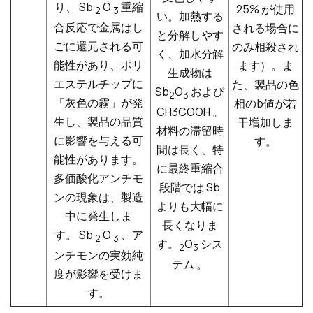
り、
Sb
O
重縮
25% が使用
2
3
い。加熱する
合反応で金属はし
される場合に
と分解しやす
ごに還元される可
のみ相殺され
く、加水分解
能性があり、ポリ
ます）。ま
生成物は
エステルチップに
た、製品の色
Sb
O
および
2
3
「灰色の霧」が発
相のb値が若
CH3COOH 。
生し、製品の品質
干増加しま
材料の滞留時
に影響を与える可
す。
間は長く、特
能性があります。
に最終重縮合
多価酸化アンチモ
段階では Sb
ンの現象は、製造
よりも大幅に
中に発生しま
長くなりま
す。
Sb
O
、ア
2
3
す。
O
シス
2
3
ンチモンの実効純
テム 。
度が影響を受けま
す。