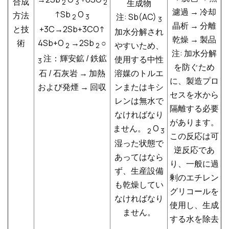
合成
生成物
2
3
2
濾過 → 冷却
↑Sb
O
方法
注: Sb(AC)
2
3
3
晶析 → 分離
と技
+3C→2Sb+3CO↑
加水分解され
乾燥 → 製品
術
4Sb+O
→2Sb
○
やすいため、
2
2
注: 加水分解
注：輝安鉱 / 鉄鉱
使用する中性
3
を防ぐため
石 / 石灰岩 → 加熱
溶媒のトルエ
に、製造プロ
および発煙 → 回収
ンまたはキシ
セスを水から
レンは無水で
隔離する必要
なければなり
があります。
ません。
O
2
3
この反応は可
湿った状態で
逆反応であ
あってはなら
り、一般に過
ず、生産設備
剰のエチレン
も乾燥してい
グリコールを
なければなり
使用し、生成
ません。
する水を除去