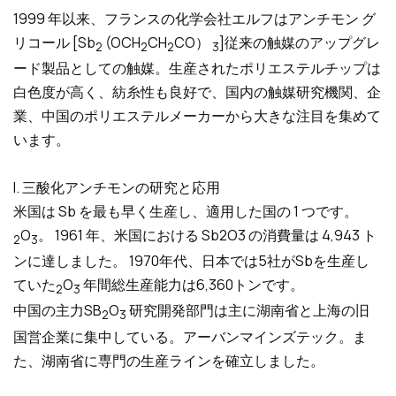
1999 年以来、フランスの化学会社エルフはアンチモン グ
リコール [Sb
(OCH
CH
CO）
]従来の触媒のアップグレ
2
2
2
3
ード製品としての触媒。生産されたポリエステルチップは
白色度が高く、紡糸性も良好で、国内の触媒研究機関、企
業、中国のポリエステルメーカーから大きな注目を集めて
います。
I. 三酸化アンチモンの研究と応用
米国は Sb を最も早く生産し、適用した国の 1 つです。
O
。 1961 年、米国における Sb2O3 の消費量は 4,943 ト
2
3
ンに達しました。 1970年代、日本では5社がSbを生産し
ていた
O
年間総生産能力は6,360トンです。
2
3
中国の主力SB
O
研究開発部門は主に湖南省と上海の旧
2
3
国営企業に集中している。アーバンマインズテック。ま
た、湖南省に専門の生産ラインを確立しました。