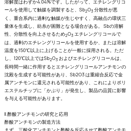
溶解度はわずか4.04%です。したがって、エチレングリコ
ールを使用して触媒を調製すると、Sb
O
分散性が悪
2
3
く、重合系内に過剰な触媒が生じやすく、高融点の環状三
量体を生成し、紡糸が困難となる場合がある。 Sbの溶解
性、分散性を向上させるため
O
エチレングリコールで
2
3
は、過剰のエチレングリコールを使用するか、または溶解
温度を150℃以上に上げることが一般に採用される。ただ
し、120℃以上ではSb
O
およびエチレングリコールは、
2
3
長時間一緒に作用するとエチレングリコールアンチモンの
沈殿を生成する可能性があり、Sb2O3 は重縮合反応で金
属アンチモンに還元される可能性があり、これによりポリ
エステルチップに「かぶり」が発生し、製品の品質に影響
を与える可能性があります。
II.酢酸アンチモンの研究と応用
酢酸アンチモンの製造方法
まず、三酸化アンチモンと酢酸を反応させて酢酸アンチモ