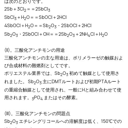
は次のとおりです。
2Sb＋3Cl
＝＝2SbCl
2
3
SbCl
＋H
O＝＝SbOCl＋2HCl
3
2
4SbOCl＋H
O＝＝Sb
O
・2SbOCl＋2HCl
2
2
3
Sb
O
・2SbOCl＋OH＝＝2Sb
O
＋2NH
Cl＋H
O
2
3
2
3
4
2
(II)。三酸化アンチモンの用途
三酸化アンチモンの主な用途は、ポリメラーゼの触媒およ
び合成材料の難燃剤としてです。
ポリエステル業界では、Sb
O
初めて触媒として使用さ
2
3
れました。 Sb
O
主にDMTルートおよび初期PTAルート
2
3
の重縮合触媒として使用され、一般にHと組み合わせて使
用されます。
PO
またはその酵素。
3
4
(III)。三酸化アンチモンの問題点
Sb
O
エチレングリコールへの溶解度は低く、150℃での
2
3