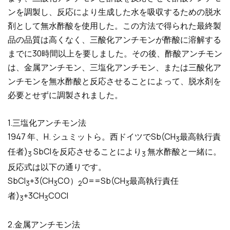
ンを調製し、反応により生成した水を吸収するための脱水
剤として無水酢酸を使用した。この方法で得られた最終製
品の品質は高くなく、三酸化アンチモンが酢酸に溶解する
までに30時間以上を要しました。その後、酢酸アンチモン
は、金属アンチモン、三塩化アンチモン、または三酸化ア
ンチモンを無水酢酸と反応させることによって、脱水剤を
必要とせずに調製されました。
1.三塩化アンチモン法
1947 年、H. シュミットら。西ドイツでSb(CH
最高執行責
3
任者)
SbClを反応させることにより
無水酢酸と一緒に。
3
3
反応式は以下の通りです。
SbCl
+3(CH
CO）
O==Sb(CH
最高執行責任
3
3
2
3
者)
+3CH
COCl
3
3
2.金属アンチモン法