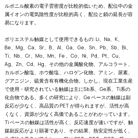
ルボニル酸素の電子雲密度が比較的低いため、配位中の金
属イオンの電気陰性度が比較的高く、配位と鎖の延長が容
易になります。
ポリエステル触媒として使用できるもの: Li、Na、K、
Be、Mg、Ca、Sr、B、Al、Ga、Ge、Sn、Pb、Sb、Bi、
Ti、Nb、Cr、Mo、Mn、Fe 、Co、Ni、Pd、Pt、Cu、
Ag、Zn、Cd、Hg、その他の金属酸化物、アルコラート、
カルボン酸塩、ホウ酸塩、ハロゲン化物、アミン、尿素、
グアニジン、硫黄含有有機化合物。しかし、現在工業生産
で使用・研究されている触媒は主にSb系、Ge系、Ti系の
化合物である。多くの研究により、Ge ベースの触媒は副
反応が少なく、高品質の PET が得られますが、活性が高
くなく、資源が少なく高価であることがわかっています。
Ti ベースの触媒は活性が高く、反応速度が速いですが、触
媒副反応がより顕著であり、その結果、熱安定性が低く、