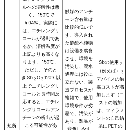
ルへの溶解性は悪
触媒のアンチ
く、
150℃で
モン含有量は
4.04%
。実際に
比較的低いで
は、エチレングリ
す。導入され
コールが過剰であ
た酢酸不純物
るか、溶解温度が
は設備を腐食
上記よりも高くな
させ、環境を
ります。
150℃
。
Sbの使用
2
汚染し、廃水
ただし、そのと
（例えば）
3
処理には役に
き
Sb
O
120℃以
デバイスの触
2
3
立たない。製
上でエチレングリ
媒コストが増
造プロセスが
コールと長時間反
加します（コ
複雑で、使用
応すると、エチレ
ストの増加
環境条件が劣
ングリコールアン
は、フィラメ
悪で、汚染が
チモンの析出が起
ントの自己紡
あり、製品が
こる可能性があ
短所
糸に PET の
変色しやす