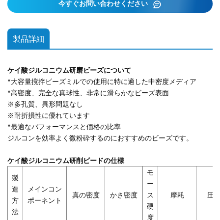
今すぐお問い合わせください
製品詳細
ケイ酸ジルコニウム研磨ビーズについて
*大容量撹拌ビーズミルでの使用に特に適した中密度メディア
*高密度、完全な真球性、非常に滑らかなビーズ表面
※多孔質、異形問題なし
※耐折損性に優れています
*最適なパフォーマンスと価格の比率
ジルコンを効率よく微粉砕するのにおすすめのビーズです。
ケイ酸ジルコニウム研削ビードの仕様
モ
製
ー
造
メインコン
真の密度
かさ密度
ス
摩耗
圧
方
ポーネント
硬
法
度