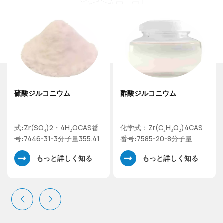
硫酸ジルコニウム
酢酸ジルコニウム
式:Zr(SO₄)2・4H₂OCAS番
化学式：Zr(C₂H₃O₂)4CAS
号:7446-31-3分子量355.41
番号:7585-20-8分子量
硫酸ジルコニウム(IV)四水
327.4酢酸ジルコニウム(IV)
もっと詳しく知る
もっと詳しく知る
和物
溶液