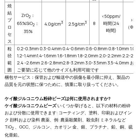
焼
結
ZrO
：
<50ppm/
2
プ
>5
3
3
65%SiO
：
8
時間(24
4.0g/cm
2.5g/cm
2
ロ
（Φ2
時間)
35%
セ
ス
粒
0.2-0.3mm 0.3-0.4mm 0.4-0.6mm 0.6-0.8mm 0.8-1.0mm 1.0
径
1.2-1.4mm1.4-1.6mm 1.6-1.8mm 1.8-2.0mm 2.0-2.2mm 2.2-2.
範
2.4 -2.6mm 2.6-2.8mm2.8-3.2mm 3.0-3.5mm 3.5-4.0mm 
囲
ご要望に応じて他のサイズも利用可能です
梱包サービス：保管および輸送中の損傷を最小限に抑え、製品の
品質を元の状態に保つために、慎重に取り扱ってください。
ケイ酸ジルコニウム粉砕ビーズは何に使用されますか?
ケイ酸ジルコニウムビーズ
いくつか挙げると、以下の材料の粉砕
および分散に使用できます: コーティング、塗料、印刷およびイン
ク 顔料および染料 農薬、例: 農薬殺菌剤、殺虫剤 ミネラルなど
TiO
、GCC、ジルコン、カオリン 金、銀、プラチナ、鉛、銅、硫
2
化亜鉛。