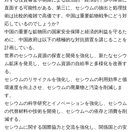
直面する可能性がある。第三に、セシウムの抽出と処理技
術は比較的複雑で高価です。中国は重要鉱物戦争にどう対
応しているのでしょうか?
中国の重要な鉱物田の国家安全保障と経済的利益を守るた
めに、中国政府は以下の積極的な対抗措置を講じることを
計画している。
世界のセシウム資源の探査と開発を強化し、新たなセシウ
ム鉱床を発見し、セシウム資源の自給率と多様化を改善す
る。
セシウムのリサイクルを強化し、セシウムの利用効率と循
環速度を向上させ、セシウムの廃棄物と汚染を削減しま
す。
セシウムの科学研究とイノベーションを強化し、セシウム
の代替材料や技術を開発し、セシウムへの依存と消費を削
減する。
セシウムに関する国際協力と交流を強化し、関係国との安