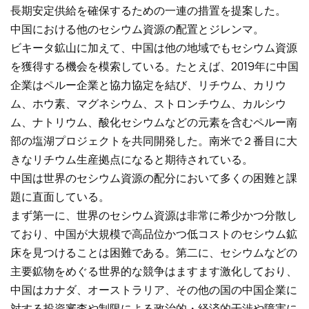
長期安定供給を確保するための一連の措置を提案した。
中国における他のセシウム資源の配置とジレンマ。
ビキータ鉱山に加えて、中国は他の地域でもセシウム資源
を獲得する機会を模索している。たとえば、2019年に中国
企業はペルー企業と協力協定を結び、リチウム、カリウ
ム、ホウ素、マグネシウム、ストロンチウム、カルシウ
ム、ナトリウム、酸化セシウムなどの元素を含むペルー南
部の塩湖プロジェクトを共同開発した。南米で２番目に大
きなリチウム生産拠点になると期待されている。
中国は世界のセシウム資源の配分において多くの困難と課
題に直面している。
まず第一に、世界のセシウム資源は非常に希少かつ分散し
ており、中国が大規模で高品位かつ低コストのセシウム鉱
床を見つけることは困難である。第二に、セシウムなどの
主要鉱物をめぐる世界的な競争はますます激化しており、
中国はカナダ、オーストラリア、その他の国の中国企業に
対する投資審査や制限による政治的・経済的干渉や障害に