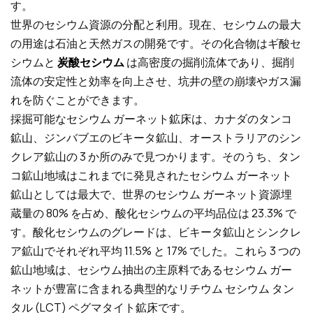
す。
世界のセシウム資源の分配と利用。現在、セシウムの最大
の用途は石油と天然ガスの開発です。その化合物はギ酸セ
シウムと
炭酸セシウム
は高密度の掘削流体であり、掘削
流体の安定性と効率を向上させ、坑井の壁の崩壊やガス漏
れを防ぐことができます。
採掘可能なセシウム ガーネット鉱床は、カナダのタンコ
鉱山、ジンバブエのビキータ鉱山、オーストラリアのシン
クレア鉱山の 3 か所のみで見つかります。そのうち、タン
コ鉱山地域はこれまでに発見されたセシウム ガーネット
鉱山としては最大で、世界のセシウム ガーネット資源埋
蔵量の 80% を占め、酸化セシウムの平均品位は 23.3% で
す。酸化セシウムのグレードは、ビキータ鉱山とシンクレ
ア鉱山でそれぞれ平均 11.5% と 17% でした。これら 3 つの
鉱山地域は、セシウム抽出の主原料であるセシウム ガー
ネットが豊富に含まれる典型的なリチウム セシウム タン
タル (LCT) ペグマタイト鉱床です。