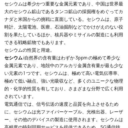
セシウムは希少かつ重要な金属元素であり、中国は世界最
大のセシウム鉱山であるタンコ鉱山の採掘権をめぐってカ
ナダと米国からの挑戦に直面している。セシウムは、原子
時計、太陽電池、医療、石油掘削などでかけがえのない役
割を果たしているほか、核兵器やミサイルの製造にも利用
できる戦略鉱物でもあります。
セシウムの性質と用途。
セシウム
i
自然界の含有量はわずか 3ppm の極めて希少な
金属元素であり、地殻中のアルカリ金属含有量が最も少な
い元素の 1 つです。セシウムは、極めて高い電気伝導率、
極めて低い融点、強い光吸収など、多くのユニークな物理
的・化学的性質を有しており、さまざまな分野で広く利用
されています。
電気通信では、信号伝送の速度と品質を向上させるため
に、セシウムは光ファイバーケーブル、光検出器、レーザ
ー、その他のデバイスの製造に使用されます。セシウムは
高精度の時刻同期サービスを提供できるため、5G通信技