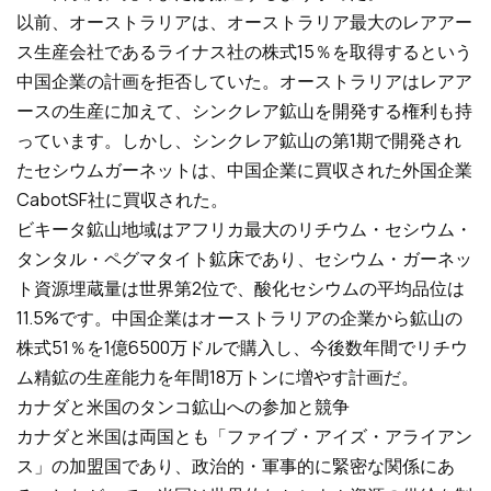
以前、オーストラリアは、オーストラリア最大のレアアー
ス生産会社であるライナス社の株式15％を取得するという
中国企業の計画を拒否していた。オーストラリアはレアア
ースの生産に加えて、シンクレア鉱山を開発する権利も持
っています。しかし、シンクレア鉱山の第1期で開発され
たセシウムガーネットは、中国企業に買収された外国企業
CabotSF社に買収された。
ビキータ鉱山地域はアフリカ最大のリチウム・セシウム・
タンタル・ペグマタイト鉱床であり、セシウム・ガーネッ
ト資源埋蔵量は世界第2位で、酸化セシウムの平均品位は
11.5%です。中国企業はオーストラリアの企業から鉱山の
株式51％を1億6500万ドルで購入し、今後数年間でリチウ
ム精鉱の生産能力を年間18万トンに増やす計画だ。
カナダと米国のタンコ鉱山への参加と競争
カナダと米国は両国とも「ファイブ・アイズ・アライアン
ス」の加盟国であり、政治的・軍事的に緊密な関係にあ