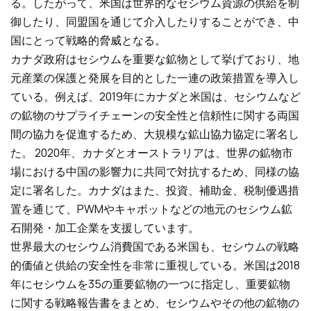
る。したがって、米国は世界的なセシウム資源の供給を制
御したり、同盟国を通じて介入したりすることができ、中
国にとって戦略的脅威となる。
カナダ政府はセシウムを重要な鉱物として挙げており、地
元産業の保護と発展を目的とした一連の政策措置を導入し
ている。例えば、2019年にカナダと米国は、セシウムなど
の鉱物のサプライチェーンの安全性と信頼性に関する両国
間の協力を促進するため、大規模な鉱山協力協定に署名し
た。 2020年、カナダとオーストラリアは、世界の鉱物市
場における中国の影響力に共同で対抗するため、同様の協
定に署名した。カナダはまた、投資、補助金、税制優遇措
置を通じて、PWMやキャボットなどの地元のセシウム鉱
石開発・加工企業を支援しています。
世界最大のセシウム消費国である米国も、セシウムの戦略
的価値と供給の安全性を非常に重視している。米国は2018
年にセシウムを35の重要鉱物の一つに指定し、重要鉱物
に関する戦略報告書をまとめ、セシウムやその他の鉱物の