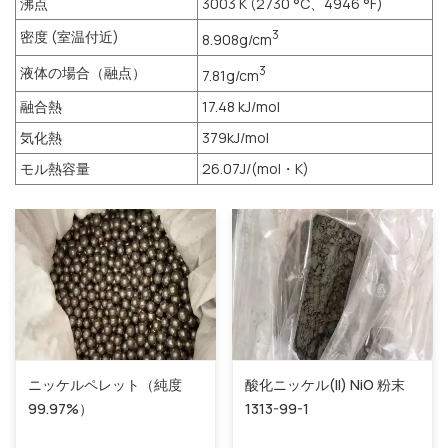
沸点
3003 K (2730 °C、4946 °F)
密度 (室温付近)
3
8.908g/cm
液体の場合（融点）
3
7.81g/cm
融合熱
17.48 kJ/mol
気化熱
379kJ/mol
モル熱容量
26.07J/(mol・K)
ニッケルペレット（純度
酸化ニッケル(II) NiO 粉末
99.97%）
1313-99-1