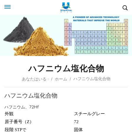
ハフニウム塩化合物
ハフニウム塩化合物
あなたはいる :
/
ホーム
/
ハフニウム塩化合物
ハフニウム、72Hf
外観
スチールグレー
原子番号（Z）
72
段階
固体
STPで