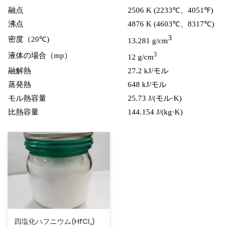
融点
2506 K (2233
℃
、4051
℉
)
沸点
4876 K (4603
℃
、8317
℃
)
3
密度（20
℃
)
13.281 g/cm
3
液体の場合（mp）
12 g/cm
融解熱
27.2 kJ/モル
蒸発熱
648 kJ/モル
モル熱容量
25.73 J/(モル·K)
比熱容量
144.154 J/(kg·K)
四塩化ハフニウム(HfCl₄)