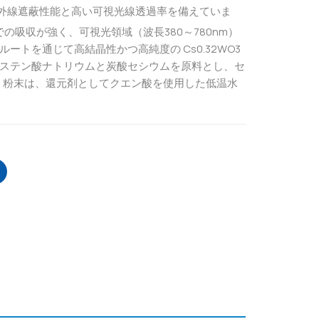
外線遮蔽性能と高い可視光線透過率を備えていま
での吸収が強く、可視光領域（波長380～780nm）
トを通じて高結晶性かつ高純度の Cs0.32WO3
ステン酸ナトリウムと炭酸セシウムを原料とし、セ
) 粉末は、還元剤としてクエン酸を使用した低温水