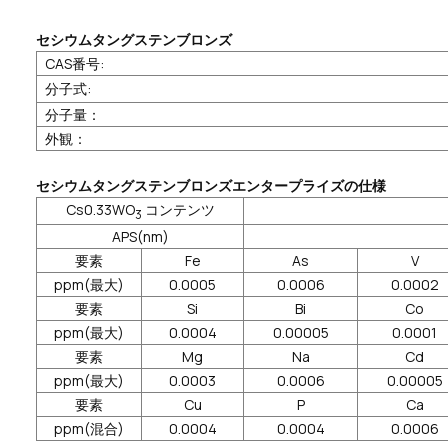
セシウムタングステンブロンズ
CAS番号:
分子式:
分子量：
外観：
セシウムタングステンブロンズエンタープライズの仕様
Cs0.33WO
コンテンツ
3
APS(nm)
要素
Fe
As
V
ppm(最大)
0.0005
0.0006
0.0002
要素
Si
Bi
Co
ppm(最大)
0.0004
0.00005
0.0001
要素
Mg
Na
Cd
ppm(最大)
0.0003
0.0006
0.00005
要素
Cu
P
Ca
ppm(混合)
0.0004
0.0004
0.0006