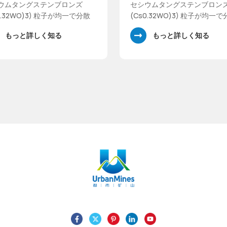
619-69-0
189619-69-0
ウムタングステンブロンズ
セシウムタングステンブロン
0.32WO)3) 粒子が均一で分散
(Cs0.32WO)3) 粒子が均一
優れた近赤外線吸収ナノ素材
性に優れた近赤外線吸収ナノ
もっと詳しく知る
もっと詳しく知る
 Cs0.32WO3 優れた近赤外
です。 Cs0.32WO3 優れた近
蔽性能と高い可視光線透過率
線遮蔽性能と高い可視光線透
えています。近赤外領域（波
を備えています。近赤外領域
00～1200nm）での吸収が強
長800～1200nm）での吸収
可視光領域（波長380～
く、可視光領域（波長380～
0nm）での透過率が高い。当社
780nm）での透過率が高い。
噴霧熱分解ルートを通じて高
は、噴霧熱分解ルートを通じ
かつ高純度の Cs0.32WO3
結晶性かつ高純度の Cs0.32W
粒子の合成に成功しました。
ナノ粒子の合成に成功しまし
グステン酸ナトリウムと炭酸
タングステン酸ナトリウムと
ウムを原料とし、セシウムタ
セシウムを原料とし、セシウ
テンブロンズ(CsxWO)3) 粉
ングステンブロンズ(CsxWO)3
、還元剤としてクエン酸を使
末は、還元剤としてクエン酸
た低温水熱反応によって合成
用した低温水熱反応によって
ました。
されました。
nMines は、元素周期表が持つ無限の可能性を絶えず切り拓い