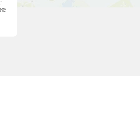
ズ
で分散
素材
赤外
過率
（波
が強
当社
て高
O3
た。
炭酸
ムタ
) 粉
を使
合成
ています。