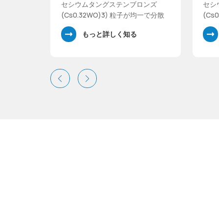
189619-69-0
189
セシウムタングステンブロンズ
セシ
(Cs0.32WO)3) 粒子が均一で分散
(Cs
性に優れた近赤外線吸収ナノ素材
性に
もっと詳しく知る
です。 Cs0.32WO3 優れた近赤外
です。
線遮蔽性能と高い可視光線透過率
線遮
を備えています。近赤外領域（波
を備
長800～1200nm）での吸収が強
長8
く、可視光領域（波長380～
く、
780nm）での透過率が高い。当社
78
は、噴霧熱分解ルートを通じて高
は、
結晶性かつ高純度の Cs0.32WO3
結晶性
ナノ粒子の合成に成功しました。
ナノ
タングステン酸ナトリウムと炭酸
タン
セシウムを原料とし、セシウムタ
セシ
ングステンブロンズ(CsxWO)3) 粉
ングス
末は、還元剤としてクエン酸を使
末は
用した低温水熱反応によって合成
用し
されました。
され
Urba