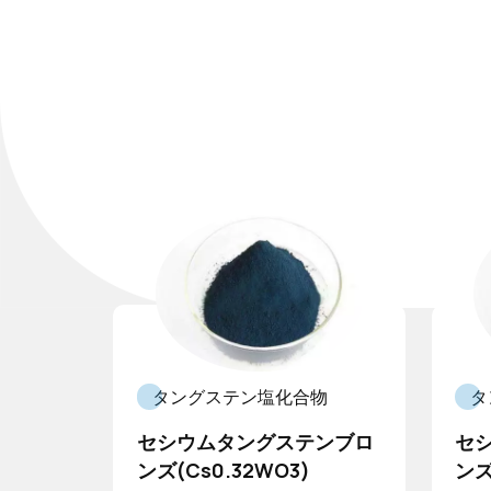
水酸化セリウム
硝酸セリウムアン
モニウム
硝酸セリウム
高純度炭酸セリウ
ム
タングステン塩化合物
タ
セシウムタングステンブロ
セ
ンズ(Cs0.32WO3)
ンズ