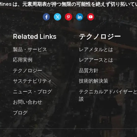
nMines は、元素周期表が持つ無限の可能性を絶えず切り拓い
Related Links
テクノロジー
製品・サービス
レアメタルとは
応用実例
レアアースとは
テクノロジー
品質方針
サステナビリティ
技術的解決策
ニュース・ブログ
テクニカルアドバイザー
談
お問い合わせ
ブログ