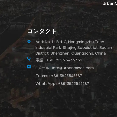
Urba
コンタクト
Add: No. 11, Bld. C, Hengmingzhu Tech.
Industrial Park, Shajing Subdistrict, Bao'an
District, Shenzhen, Guangdong, China
電話 :
+86-755-2543 2352
Eメール :
info@urbanmines.com
Teams :
+8613823543387
WhatsApp :
+8613823543387