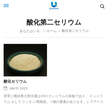
酸化第二セリウム
酸化第二セリウム
あなたはいる :
/
ホーム
/
酸化セリウム
JAN 01, 2023
背景と概況希土類元素はIIIBスカンジウムの床板であり、 イットリ
ウム そして ランタンi周期表。 l7個の要素があります。レアアース
は独特の物理的・化学的性質を持ち、工業、農業などの分野で広