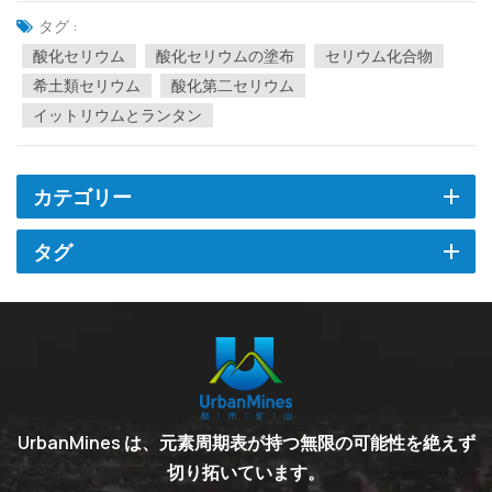
く利用されています。希土類化合物の純度は、材料の特殊な特性
タグ :
を直接決定します。希土類材料の純度が異なると、性能要件が異...
酸化セリウム
酸化セリウムの塗布
セリウム化合物
希土類セリウム
酸化第二セリウム
イットリウムとランタン
カテゴリー
タグ
UrbanMines は、元素周期表が持つ無限の可能性を絶えず
切り拓いています。