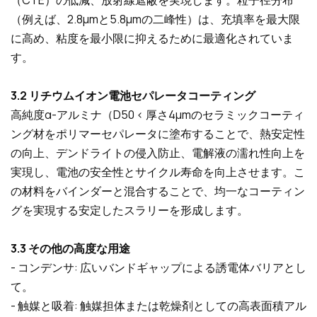
（例えば、2.8µmと5.8µmの二峰性）は、充填率を最大限
に高め、粘度を最小限に抑えるために最適化されていま
す。
3.2 リチウムイオン電池セパレータコーティング
高純度α-アルミナ（D50 < 厚さ4µmのセラミックコーティ
ング材をポリマーセパレータに塗布することで、熱安定性
の向上、デンドライトの侵入防止、電解液の濡れ性向上を
実現し、電池の安全性とサイクル寿命を向上させます。こ
の材料をバインダーと混合することで、均一なコーティン
グを実現する安定したスラリーを形成します。
3.3 その他の高度な用途
- コンデンサ: 広いバンドギャップによる誘電体バリアとし
て。
- 触媒と吸着: 触媒担体または乾燥剤としての高表面積アル