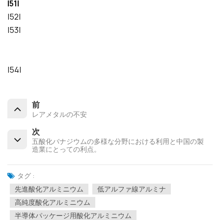
|51|
|52|
|53|
|54|
前
レアメタルの不安
次
五酸化バナジウムの多様な分野における利用と中国の製
造業にとっての利点。
タグ :
先進酸化アルミニウム
低アルファ線アルミナ
高純度酸化アルミニウム
半導体パッケージ用酸化アルミニウム