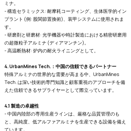
ミナ。
- 構造セラミックス: 耐摩耗コーティング、生体医学的イン
プラント (例: 股関節置換術)、装甲システムに使用されま
す。
- 研磨剤と研磨材: 光学機器や時計製造における精密研磨用
の超微粒子アルミナ (ディアマンチン)。
- 高温断熱材: 炉内の耐火ライニングとして。
4. UrbanMines Tech.：中国の信頼できるパートナー
特殊アルミナの世界的な需要が高まる中、UrbanMines
Tech. は深い技術的専門知識と顧客重視のアプローチを備
えた信頼できるサプライヤーとして際立っています。
4.1 製造の卓越性
- 中国内陸部の専用生産ラインは、厳格な品質管理のも
と、高純度、低アルファアルミナを生産できる設備を備え
ています。