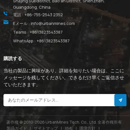
Shajing Subdistrict, Bao'an District, Shenzhen,
Guangdong, China
電話 :
+86-755-2543 2352
Eメール :
info@urbanmines.com
Teams :
+8613823543387
WhatsApp :
+8613823543387
購読する
当社の製品に興味があり、詳細を知りたい場合は、ここに
メッセージを残してください。できるだけ早くご返信させ
ていただきます。
著作権 @ 2010-2026 UrbanMines Tech. Co., Ltd. 全著作権所有 .
製品ガイド
|
サイトマップ
|
XML
|
環境方針
|