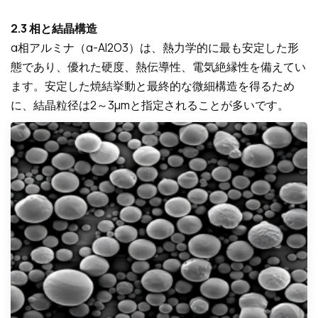
2.3 相と結晶構造
α相アルミナ（α-Al2O3）は、熱力学的に最も安定した形
態であり、優れた硬度、熱伝導性、電気絶縁性を備えてい
ます。安定した焼結挙動と最終的な微細構造を得るため
に、結晶粒径は2～3µmと指定されることが多いです。