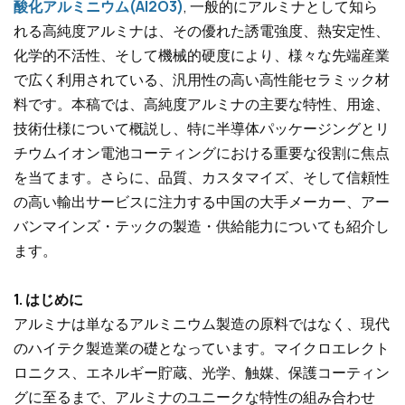
酸化アルミニウム(Al2O3)
,
一般的にアルミナとして知ら
れる高純度アルミナは、その優れた誘電強度、熱安定性、
化学的不活性、そして機械的硬度により、様々な先端産業
で広く利用されている、汎用性の高い高性能セラミック材
料です。本稿では、高純度アルミナの主要な特性、用途、
技術仕様について概説し、特に半導体パッケージングとリ
チウムイオン電池コーティングにおける重要な役割に焦点
を当てます。さらに、品質、カスタマイズ、そして信頼性
の高い輸出サービスに注力する中国の大手メーカー、アー
バンマインズ・テックの製造・供給能力についても紹介し
ます。
1. はじめに
アルミナは単なるアルミニウム製造の原料ではなく、現代
のハイテク製造業の礎となっています。マイクロエレクト
ロニクス、エネルギー貯蔵、光学、触媒、保護コーティン
グに至るまで、アルミナのユニークな特性の組み合わせ