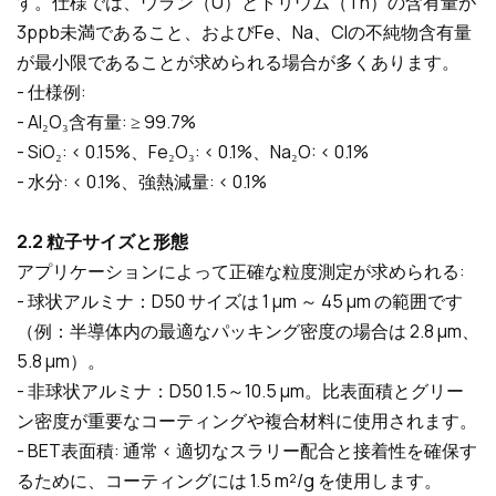
す。仕様では、ウラン（U）とトリウム（Th）の含有量が
3ppb未満であること、およびFe、Na、Clの不純物含有量
が最小限であることが求められる場合が多くあります。
- 仕様例:
- Al₂O₃含有量: ≥ 99.7%
- SiO₂: < 0.15%、Fe₂O₃: < 0.1%、Na₂O: < 0.1%
- 水分: < 0.1%、強熱減量: < 0.1%
2.2 粒子サイズと形態
アプリケーションによって正確な粒度測定が求められる:
- 球状アルミナ：D50 サイズは 1 µm ～ 45 µm の範囲です
（例：半導体内の最適なパッキング密度の場合は 2.8 µm、
5.8 µm）。
- 非球状アルミナ：D50 1.5～10.5 µm。比表面積とグリー
ン密度が重要なコーティングや複合材料に使用されます。
- BET表面積: 通常 < 適切なスラリー配合と接着性を確保す
るために、コーティングには 1.5 m²/g を使用します。