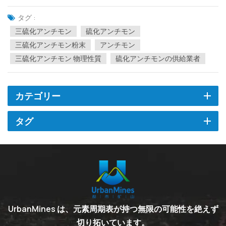
に限定されるものではなく、私たちゴムは人々の日常生活のあら
ゆる場面で使われています。 1. ゴムと輸送 ゴム産業の発展は自動
タグ :
車産業と切り離せないものです。 1960年代の自動車産業の急速な
三硫化アンチモン
硫化アンチモン
発展に...
三硫化アンチモン粉末
アンチモン
三硫化アンチモン 物理性質
硫化アンチモンの供給業者
カテゴリー
タグ
UrbanMines は、元素周期表が持つ無限の可能性を絶えず
切り拓いています。