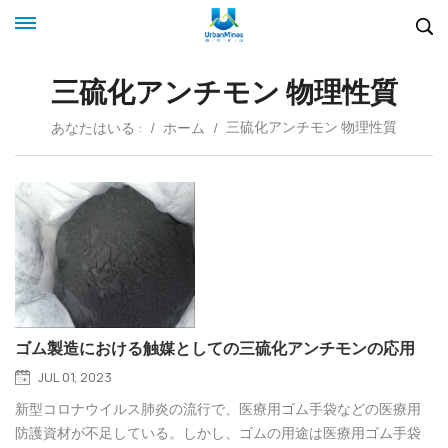
三硫化アンチモン 物理性質
三硫化アンチモン 物理性質
あなたはいる :
/
ホーム
/
ゴム製造における触媒としての三硫化アンチモンの応用
JUL 01, 2023
新型コロナウイルス肺炎の流行で、医療用ゴム手袋などの医療用
防護資材が不足している。しかし、ゴムの用途は医療用ゴム手袋