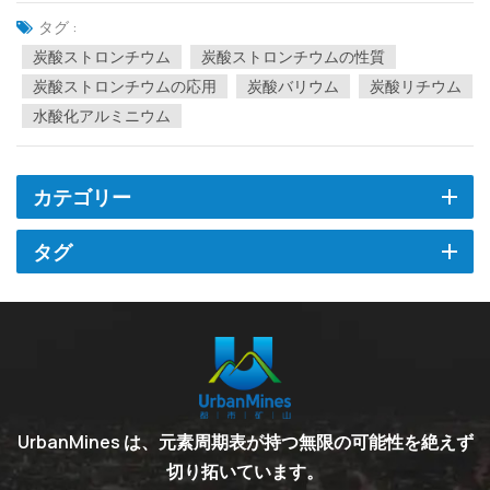
と、釉薬原料からガスの大部分が除去され、セラミック釉薬表面
タグ :
の気泡や小さな穴の発生が減少します。これは、日用セラミック
炭酸ストロンチウム
炭酸ストロンチウムの性質
スや衛生...
炭酸ストロンチウムの応用
炭酸バリウム
炭酸リチウム
水酸化アルミニウム
カテゴリー
タグ
UrbanMines は、元素周期表が持つ無限の可能性を絶えず
切り拓いています。