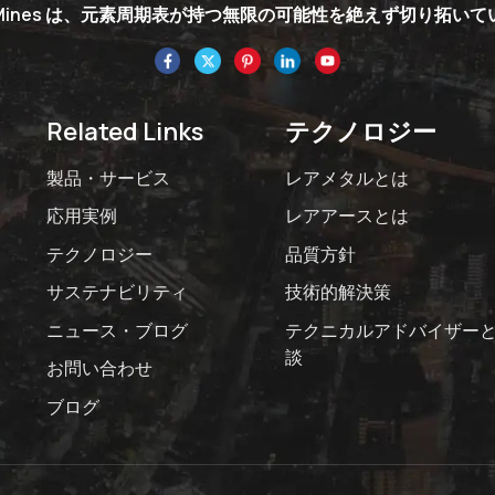
nMines は、元素周期表が持つ無限の可能性を絶えず切り拓い
Related Links
テクノロジー
製品・サービス
レアメタルとは
応用実例
レアアースとは
テクノロジー
品質方針
サステナビリティ
技術的解決策
ニュース・ブログ
テクニカルアドバイザー
談
お問い合わせ
ブログ