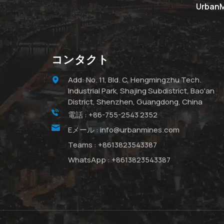
Urba
コンタクト
Add: No. 11, Bld. C, Hengmingzhu Tech.
Industrial Park, Shajing Subdistrict, Bao'an
District, Shenzhen, Guangdong, China
電話 :
+86-755-2543 2352
Eメール :
info@urbanmines.com
Teams :
+8613823543387
WhatsApp :
+8613823543387