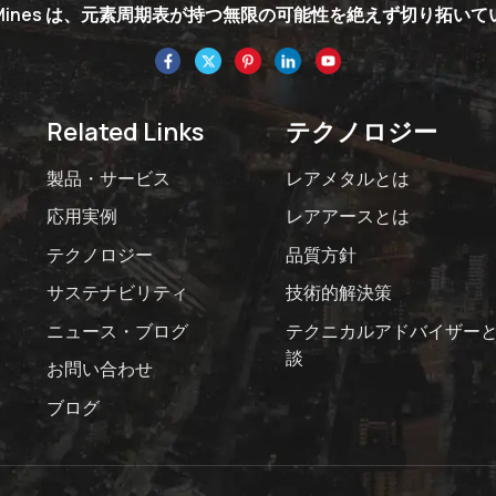
nMines は、元素周期表が持つ無限の可能性を絶えず切り拓い
Related Links
テクノロジー
製品・サービス
レアメタルとは
応用実例
レアアースとは
テクノロジー
品質方針
サステナビリティ
技術的解決策
ニュース・ブログ
テクニカルアドバイザー
談
お問い合わせ
ブログ