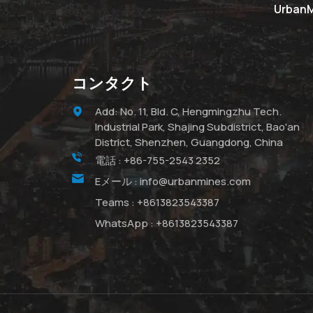
Urba
コンタクト
Add: No. 11, Bld. C, Hengmingzhu Tech.
Industrial Park, Shajing Subdistrict, Bao'an
District, Shenzhen, Guangdong, China
電話 :
+86-755-2543 2352
Eメール :
info@urbanmines.com
Teams :
+8613823543387
WhatsApp :
+8613823543387