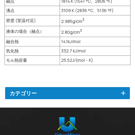
融点
1814 K (1541 °C、2806 °F)
沸点
3109 K (2836 °C、5136 °F)
密度 (室温付近)
3
2.985g/cm
液体の場合（融点）
3
2.80g/cm
融合熱
14.1kJ/mol
気化熱
332.7 kJ/mol
モル熱容量
25.52J/(mol・K)
カテゴリー